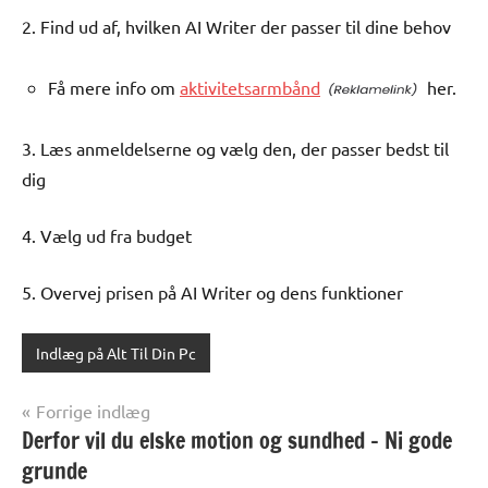
2. Find ud af, hvilken AI Writer der passer til dine behov
Få mere info om
aktivitetsarmbånd
her.
3. Læs anmeldelserne og vælg den, der passer bedst til
dig
4. Vælg ud fra budget
5. Overvej prisen på AI Writer og dens funktioner
Indlæg på Alt Til Din Pc
Indlægsnavigation
Forrige indlæg
Derfor vil du elske motion og sundhed – Ni gode
grunde