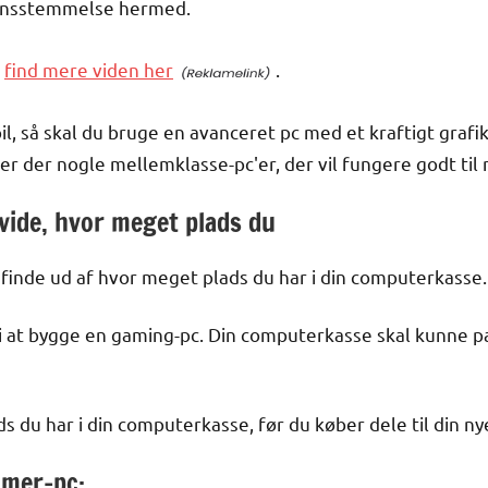
rensstemmelse hermed.
m
find mere viden her
.
pil, så skal du bruge en avanceret pc med et kraftigt grafi
 der nogle mellemklasse-pc'er, der vil fungere godt til
t vide, hvor meget plads du
t finde ud af hvor meget plads du har i din computerkasse.
 i at bygge en gaming-pc. Din computerkasse skal kunne pas
ds du har i din computerkasse, før du køber dele til din n
amer-pc: