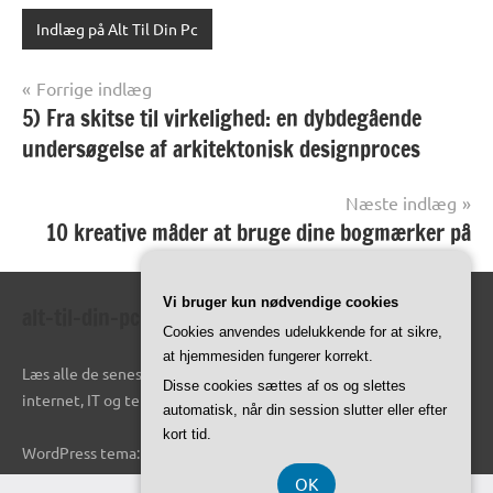
Indlæg på Alt Til Din Pc
Indlægsnavigation
Forrige indlæg
5) Fra skitse til virkelighed: en dybdegående
undersøgelse af arkitektonisk designproces
Næste indlæg
10 kreative måder at bruge dine bogmærker på
Vi bruger kun nødvendige cookies
alt-til-din-pc.dk
Cookies anvendes udelukkende for at sikre,
at hjemmesiden fungerer korrekt.
Læs alle de seneste udviklinger inden for datalogiverdenen,
Disse cookies sættes af os og slettes
internet, IT og teknologi generelt.
automatisk, når din session slutter eller efter
kort tid.
WordPress tema: Dynamico by ThemeZee.
OK