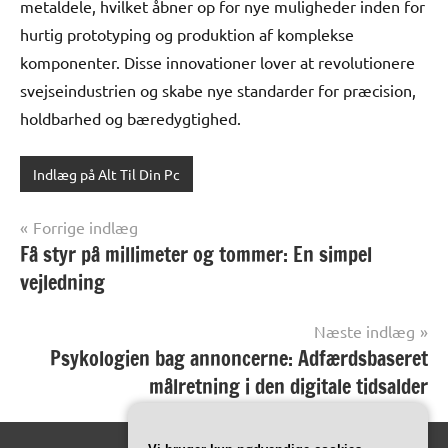
metaldele, hvilket åbner op for nye muligheder inden for
hurtig prototyping og produktion af komplekse
komponenter. Disse innovationer lover at revolutionere
svejseindustrien og skabe nye standarder for præcision,
holdbarhed og bæredygtighed.
Indlæg på Alt Til Din Pc
Indlægsnavigation
Forrige indlæg
Få styr på millimeter og tommer: En simpel
vejledning
Næste indlæg
Psykologien bag annoncerne: Adfærdsbaseret
målretning i den digitale tidsalder