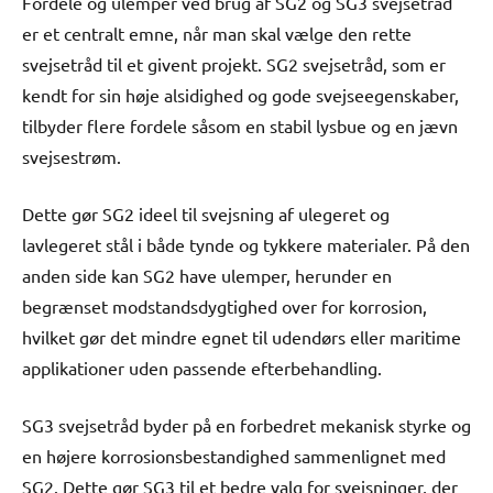
Fordele og ulemper ved brug af SG2 og SG3 svejsetråd
er et centralt emne, når man skal vælge den rette
svejsetråd til et givent projekt. SG2 svejsetråd, som er
kendt for sin høje alsidighed og gode svejseegenskaber,
tilbyder flere fordele såsom en stabil lysbue og en jævn
svejsestrøm.
Dette gør SG2 ideel til svejsning af ulegeret og
lavlegeret stål i både tynde og tykkere materialer. På den
anden side kan SG2 have ulemper, herunder en
begrænset modstandsdygtighed over for korrosion,
hvilket gør det mindre egnet til udendørs eller maritime
applikationer uden passende efterbehandling.
SG3 svejsetråd byder på en forbedret mekanisk styrke og
en højere korrosionsbestandighed sammenlignet med
SG2. Dette gør SG3 til et bedre valg for svejsninger, der